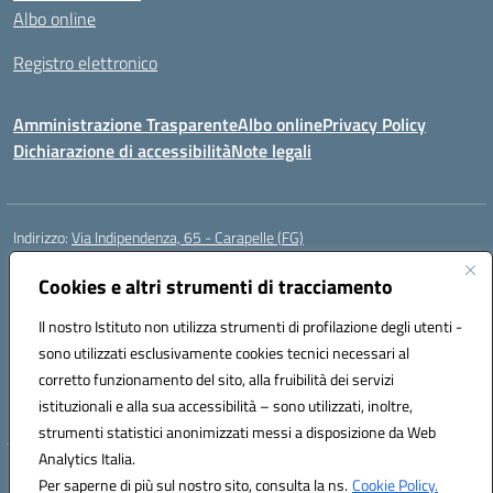
Albo online
Registro elettronico
Amministrazione Trasparente
Albo online
Privacy Policy
Dichiarazione di accessibilità
Note legali
Indirizzo:
Via Indipendenza, 65 - Carapelle (FG)
Centralino:
0885799740
Email:
fgic822001@istruzione.it
Posta elettronica certificata (PEC):
Cookies e altri strumenti di tracciamento
fgic822001@pec.istruzione.it
Codice fiscale: 90015720718
Il nostro Istituto non utilizza strumenti di profilazione degli utenti -
Codice meccanografico:
FGIC822001
sono utilizzati esclusivamente cookies tecnici necessari al
Codice Indice delle Pubbliche Amministrazioni (IPA): istsc_fgic822001
corretto funzionamento del sito, alla fruibilità dei servizi
Codice unico di fatturazione (CUF): UFSLF2
istituzionali e alla sua accessibilità – sono utilizzati, inoltre,
strumenti statistici anonimizzati messi a disposizione da Web
Analytics Italia.
Hosting & Powered by 3D Solution S.r.l.
Per saperne di più sul nostro sito, consulta la ns.
Cookie Policy.