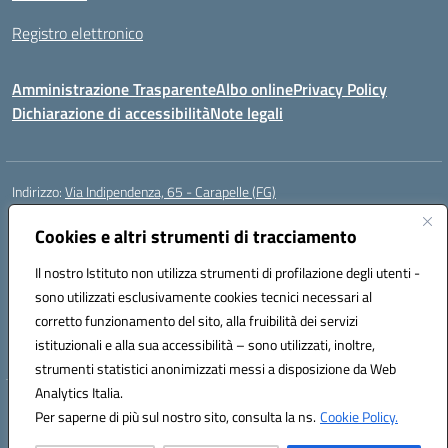
Registro elettronico
Amministrazione Trasparente
Albo online
Privacy Policy
Dichiarazione di accessibilità
Note legali
Indirizzo:
Via Indipendenza, 65 - Carapelle (FG)
Centralino:
0885799740
Email:
fgic822001@istruzione.it
Posta elettronica certificata (PEC):
Cookies e altri strumenti di tracciamento
fgic822001@pec.istruzione.it
Codice fiscale: 90015720718
Il nostro Istituto non utilizza strumenti di profilazione degli utenti -
Codice meccanografico:
FGIC822001
sono utilizzati esclusivamente cookies tecnici necessari al
Codice Indice delle Pubbliche Amministrazioni (IPA): istsc_fgic822001
corretto funzionamento del sito, alla fruibilità dei servizi
Codice unico di fatturazione (CUF): UFSLF2
istituzionali e alla sua accessibilità – sono utilizzati, inoltre,
strumenti statistici anonimizzati messi a disposizione da Web
Analytics Italia.
Hosting & Powered by 3D Solution S.r.l.
Per saperne di più sul nostro sito, consulta la ns.
Cookie Policy.
Concept & Design by Designers Italia