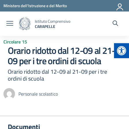
Vai ai contenuti
Vai al menu di navigazione
Vai al footer
Ministero dell'Istruzione e del Merito
Istituto Comprensivo
CARAPELLE
Circolare 15
Apr
Orario ridotto dal 12-09 al 21-
09 per i tre ordini di scuola
Orario ridotto dal 12-09 al 21-09 per i tre
ordini di scuola
Personale scolastico
Documenti