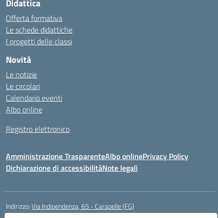
Didattica
Offerta formativa
Le schede didattiche
I progetti delle classi
Novità
Le notizie
Le circolari
Calendario eventi
Albo online
Registro elettronico
Amministrazione Trasparente
Albo online
Privacy Policy
Dichiarazione di accessibilità
Note legali
Indirizzo:
Via Indipendenza, 65 - Carapelle (FG)
Centralino:
0885799740
Email:
fgic822001@istruzione.it