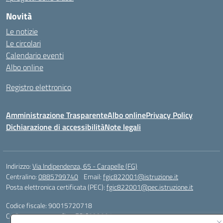
Novità
Le notizie
Le circolari
Calendario eventi
Albo online
Registro elettronico
Amministrazione Trasparente
Albo online
Privacy Policy
Dichiarazione di accessibilità
Note legali
Indirizzo:
Via Indipendenza, 65 - Carapelle (FG)
Centralino:
0885799740
Email:
fgic822001@istruzione.it
Posta elettronica certificata (PEC):
fgic822001@pec.istruzione.it
Codice fiscale: 90015720718
Codice meccanografico:
FGIC822001