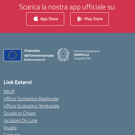
Scarica la nostra app ufficiale su:
App Store
Play Store
Istituto Comprensivo
CARAPELLE
Carapelle (FG)
— Visita la pagina iniziale della scuola
Link Esterni
MIUR
Ufficio Scolastico Regionale
Ufficio Scolastico Territoriale
Scuola in Chiaro
Iscrizioni On Line
Invalsi
Comune