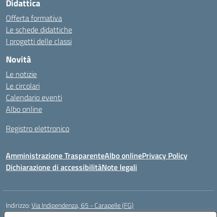
Didattica
Offerta formativa
Le schede didattiche
I progetti delle classi
Novità
Le notizie
Le circolari
Calendario eventi
Albo online
Registro elettronico
Amministrazione Trasparente
Albo online
Privacy Policy
Dichiarazione di accessibilità
Note legali
Indirizzo:
Via Indipendenza, 65 - Carapelle (FG)
Centralino:
0885799740
Email:
fgic822001@istruzione.it