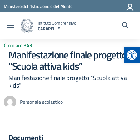
Vai ai contenuti
Vai al menu di navigazione
Vai al footer
Ministero dell'Istruzione e del Merito
Istituto Comprensivo
CARAPELLE
Circolare 343
Apr
Manifestazione finale progetto
“Scuola attiva kids”
Manifestazione finale progetto "Scuola attiva
kids"
Personale scolastico
Documenti