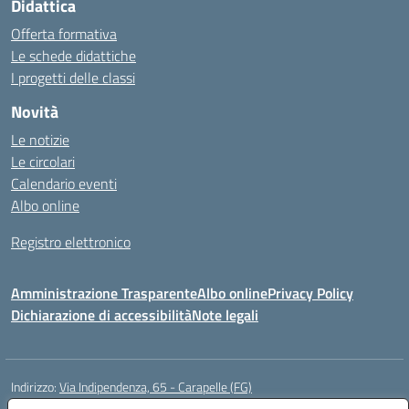
Didattica
Offerta formativa
Le schede didattiche
I progetti delle classi
Novità
Le notizie
Le circolari
Calendario eventi
Albo online
Registro elettronico
Amministrazione Trasparente
Albo online
Privacy Policy
Dichiarazione di accessibilità
Note legali
Indirizzo:
Via Indipendenza, 65 - Carapelle (FG)
Centralino:
0885799740
Email:
fgic822001@istruzione.it