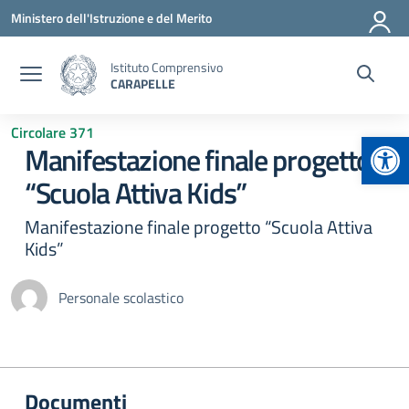
Vai ai contenuti
Vai al menu di navigazione
Vai al footer
Ministero dell'Istruzione e del Merito
Istituto Comprensivo
CARAPELLE
Circolare 371
Apr
Manifestazione finale progetto
“Scuola Attiva Kids”
Manifestazione finale progetto “Scuola Attiva
Kids”
Personale scolastico
Documenti