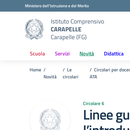
Vai ai contenuti
Vai al menu di navigazione
Vai al footer
Ministero dell'Istruzione e del Merito
Istituto Comprensivo
CARAPELLE
Carapelle (FG)
Scuola
Servizi
Novità
Didattica
Home
Le
Circolari per doce
Novità
circolari
ATA
Circolare 6
Linee gu