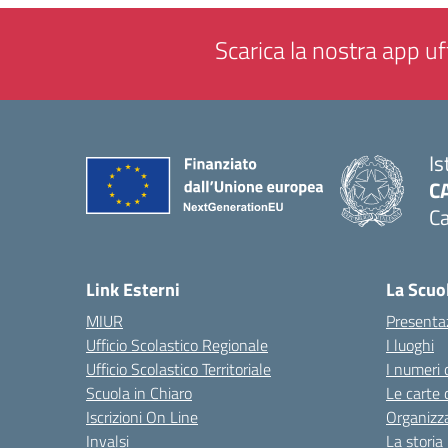
Scarica la nostra app uff
Is
C
Ca
— 
Link Esterni
La Scuo
MIUR
Presenta
Ufficio Scolastico Regionale
I luoghi
Ufficio Scolastico Territoriale
I numeri 
Scuola in Chiaro
Le carte 
Iscrizioni On Line
Organizz
Invalsi
La storia