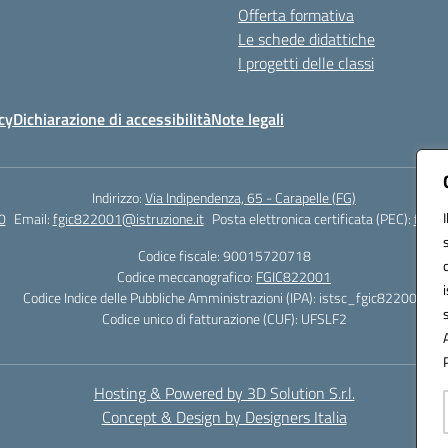
Offerta formativa
Le schede didattiche
I progetti delle classi
cy
Dichiarazione di accessibilità
Note legali
Indirizzo:
Via Indipendenza, 65 - Carapelle (FG)
0
Email:
fgic822001@istruzione.it
Posta elettronica certificata (PEC):
fgic8
Codice fiscale: 90015720718
Codice meccanografico:
FGIC822001
Codice Indice delle Pubbliche Amministrazioni (IPA): istsc_fgic822001
Codice unico di fatturazione (CUF): UFSLF2
Hosting & Powered by 3D Solution S.r.l.
Concept & Design by Designers Italia