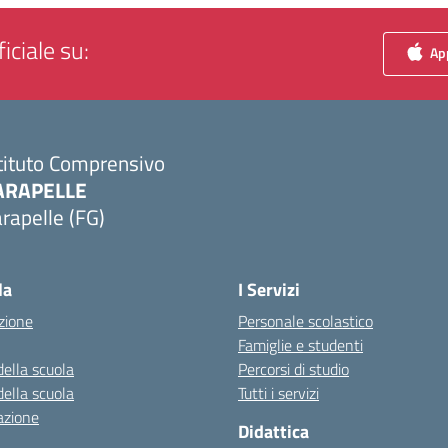
iciale su:
App
tituto Comprensivo
ARAPELLE
rapelle (FG)
Visita la pagina iniziale della scuola
la
I Servizi
zione
Personale scolastico
Famiglie e studenti
della scuola
Percorsi di studio
della scuola
Tutti i servizi
azione
Didattica