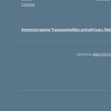
Comune
Amministrazione Trasparente
Albo online
Privacy Poli
Centralino:
088579974