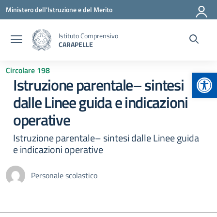
Vai ai contenuti
Vai al menu di navigazione
Vai al footer
Ministero dell'Istruzione e del Merito
Istituto Comprensivo
CARAPELLE
Circolare 198
Apr
Istruzione parentale– sintesi
dalle Linee guida e indicazioni
operative
Istruzione parentale– sintesi dalle Linee guida
e indicazioni operative
Personale scolastico