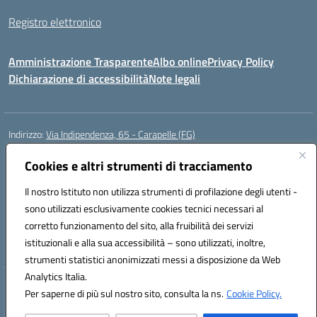
Registro elettronico
Amministrazione Trasparente
Albo online
Privacy Policy
Dichiarazione di accessibilità
Note legali
Indirizzo:
Via Indipendenza, 65 - Carapelle (FG)
Centralino:
0885799740
Email:
fgic822001@istruzione.it
Posta elettronica certificata (PEC):
Cookies e altri strumenti di tracciamento
fgic822001@pec.istruzione.it
Codice fiscale: 90015720718
Il nostro Istituto non utilizza strumenti di profilazione degli utenti -
Codice meccanografico:
FGIC822001
sono utilizzati esclusivamente cookies tecnici necessari al
Codice Indice delle Pubbliche Amministrazioni (IPA): istsc_fgic822001
corretto funzionamento del sito, alla fruibilità dei servizi
Codice unico di fatturazione (CUF): UFSLF2
istituzionali e alla sua accessibilità – sono utilizzati, inoltre,
strumenti statistici anonimizzati messi a disposizione da Web
Analytics Italia.
Hosting & Powered by 3D Solution S.r.l.
Per saperne di più sul nostro sito, consulta la ns.
Cookie Policy.
Concept & Design by Designers Italia