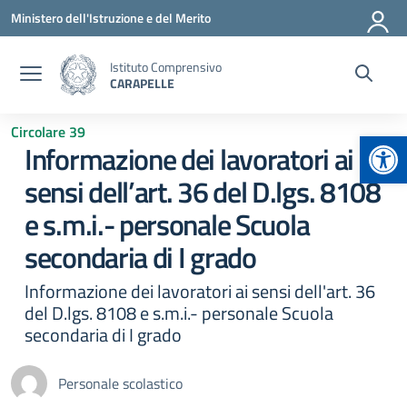
Vai ai contenuti
Vai al menu di navigazione
Vai al footer
Ministero dell'Istruzione e del Merito
Istituto Comprensivo
CARAPELLE
Circolare 39
Apr
Informazione dei lavoratori ai
sensi dell’art. 36 del D.lgs. 8108
e s.m.i.- personale Scuola
secondaria di I grado
Informazione dei lavoratori ai sensi dell'art. 36
del D.lgs. 8108 e s.m.i.- personale Scuola
secondaria di I grado
Personale scolastico