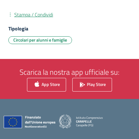
Stampa / Condividi
Tipologia
Circolari per alunni e famiglie
Scarica la nostra app ufficiale su:
App Store
Play Store
Istituto Comprensivo
CARAPELLE
Carapelle (FG)
— Visita la pagina iniziale della scuola