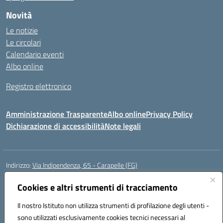
Novità
Le notizie
Le circolari
Calendario eventi
Albo online
Registro elettronico
Amministrazione Trasparente
Albo online
Privacy Policy
Dichiarazione di accessibilità
Note legali
Indirizzo:
Via Indipendenza, 65 - Carapelle (FG)
Centralino:
0885799740
Email:
fgic822001@istruzione.it
Posta elettronica certificata (PEC):
Cookies e altri strumenti di tracciamento
fgic822001@pec.istruzione.it
Codice fiscale: 90015720718
Il nostro Istituto non utilizza strumenti di profilazione degli utenti -
Codice meccanografico:
FGIC822001
sono utilizzati esclusivamente cookies tecnici necessari al