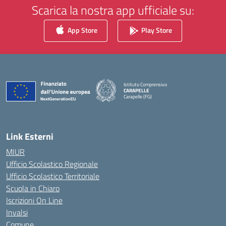
Scarica la nostra app ufficiale su:
App Store
Play Store
Istituto Comprensivo
CARAPELLE
Carapelle (FG)
— Visita la pagina iniziale della scuola
Link Esterni
MIUR
Ufficio Scolastico Regionale
Ufficio Scolastico Territoriale
Scuola in Chiaro
Iscrizioni On Line
Invalsi
Comune