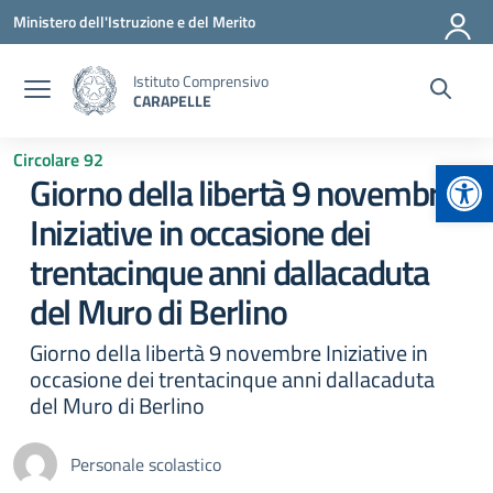
Vai ai contenuti
Vai al menu di navigazione
Vai al footer
Ministero dell'Istruzione e del Merito
Istituto Comprensivo
CARAPELLE
Circolare 92
Apr
Giorno della libertà 9 novembre
Iniziative in occasione dei
trentacinque anni dallacaduta
del Muro di Berlino
Giorno della libertà 9 novembre Iniziative in
occasione dei trentacinque anni dallacaduta
del Muro di Berlino
Personale scolastico