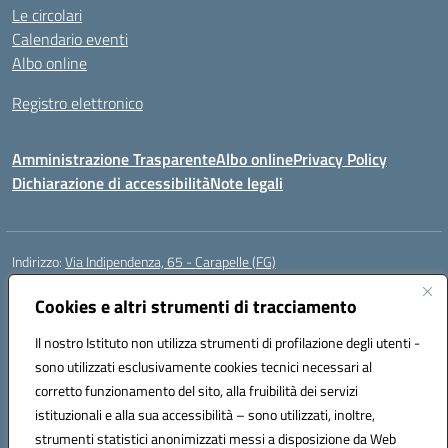
Le circolari
Calendario eventi
Albo online
Registro elettronico
Amministrazione Trasparente
Albo online
Privacy Policy
Dichiarazione di accessibilità
Note legali
Indirizzo:
Via Indipendenza, 65 - Carapelle (FG)
Centralino:
0885799740
Email:
fgic822001@istruzione.it
Posta elettronica certificata (PEC):
Cookies e altri strumenti di tracciamento
fgic822001@pec.istruzione.it
Codice fiscale: 90015720718
Il nostro Istituto non utilizza strumenti di profilazione degli utenti -
Codice meccanografico:
FGIC822001
sono utilizzati esclusivamente cookies tecnici necessari al
Codice Indice delle Pubbliche Amministrazioni (IPA): istsc_fgic822001
corretto funzionamento del sito, alla fruibilità dei servizi
Codice unico di fatturazione (CUF): UFSLF2
istituzionali e alla sua accessibilità – sono utilizzati, inoltre,
strumenti statistici anonimizzati messi a disposizione da Web