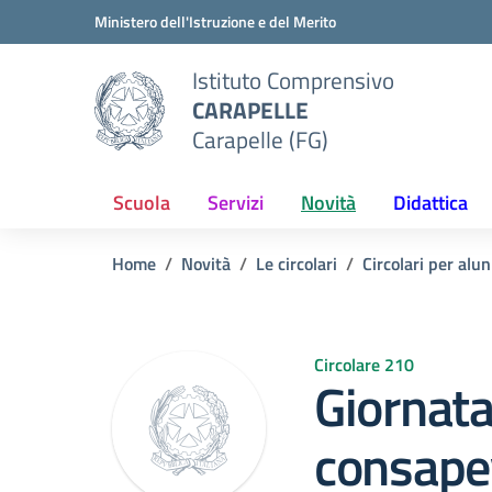
Vai ai contenuti
Vai al menu di navigazione
Vai al footer
Ministero dell'Istruzione e del Merito
Istituto Comprensivo
CARAPELLE
Carapelle (FG)
Scuola
Servizi
Novità
Didattica
Home
Novità
Le circolari
Circolari per alun
Circolare 210
Giornata
consape