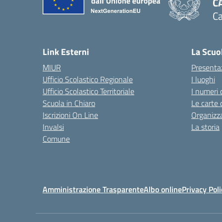
C
Ca
— 
Link Esterni
La Scuo
MIUR
Presenta
Ufficio Scolastico Regionale
I luoghi
Ufficio Scolastico Territoriale
I numeri 
Scuola in Chiaro
Le carte 
Iscrizioni On Line
Organizz
Invalsi
La storia
Comune
Amministrazione Trasparente
Albo online
Privacy Poli