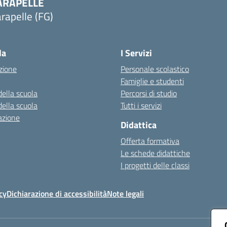
ARAPELLE
rapelle (FG)
Visita la pagina iniziale della scuola
la
I Servizi
zione
Personale scolastico
Famiglie e studenti
della scuola
Percorsi di studio
della scuola
Tutti i servizi
azione
Didattica
Offerta formativa
Le schede didattiche
I progetti delle classi
cy
Dichiarazione di accessibilità
Note legali