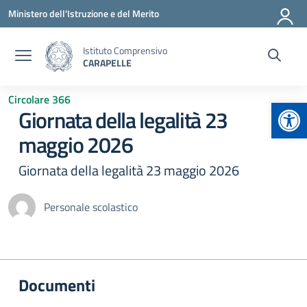
Vai ai contenuti
Vai al menu di navigazione
Vai al footer
Ministero dell'Istruzione e del Merito
Istituto Comprensivo
CARAPELLE
Circolare 366
Apr
Giornata della legalità 23
maggio 2026
Giornata della legalità 23 maggio 2026
Personale scolastico
Documenti