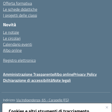
Offerta formativa
Le schede didattiche
I progetti delle classi
Novità
Le notizie
Le circolari
Calendario eventi
Albo online
Registro elettronico
Amministrazione Trasparente
Albo online
Privacy Policy
Dichiarazione di accessibilità
Note legali
Indirizzo:
Via Indipendenza, 65 - Carapelle (FG)
Centralino:
0885799740
Email:
fgic822001@istruzione.it
Posta elettronica certificata (PEC):
Cookies e altri strumenti di tracciamento
fgic822001@pec.istruzione.it