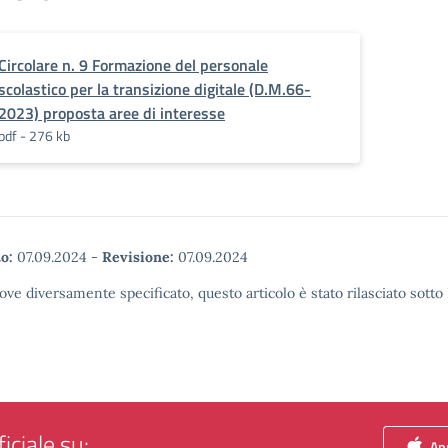
Circolare n. 9 Formazione del personale
scolastico per la transizione digitale (D.M.66-
2023) proposta aree di interesse
pdf - 276 kb
o:
07.09.2024
-
Revisione:
07.09.2024
ove diversamente specificato, questo articolo è stato rilasciato sott
iciale su:
App