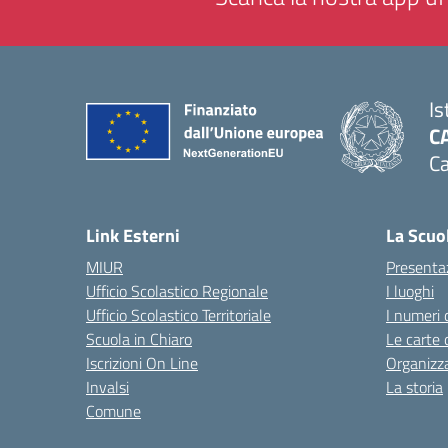
Is
C
Ca
— 
Link Esterni
La Scuo
MIUR
Presenta
Ufficio Scolastico Regionale
I luoghi
Ufficio Scolastico Territoriale
I numeri 
Scuola in Chiaro
Le carte 
Iscrizioni On Line
Organizz
Invalsi
La storia
Comune