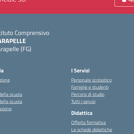
tituto Comprensivo
ARAPELLE
rapelle (FG)
Visita la pagina iniziale della scuola
la
I Servizi
zione
Personale scolastico
Famiglie e studenti
della scuola
Percorsi di studio
della scuola
Tutti i servizi
azione
Didattica
Offerta formativa
Le schede didattiche