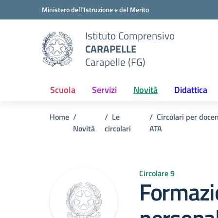
Vai ai contenuti
Vai al menu di navigazione
Vai al footer
Ministero dell'Istruzione e del Merito
Istituto Comprensivo
CARAPELLE
Carapelle (FG)
Scuola
Servizi
Novità
Didattica
Home
Le
Circolari per doce
Novità
circolari
ATA
Circolare 9
Formazi