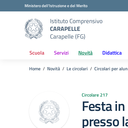
Vai ai contenuti
Vai al menu di navigazione
Vai al footer
Ministero dell'Istruzione e del Merito
Istituto Comprensivo
CARAPELLE
Carapelle (FG)
Scuola
Servizi
Novità
Didattica
Home
Novità
Le circolari
Circolari per alun
Circolare 217
Festa i
presso l