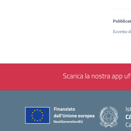
Pubblicat
Eccetto d
Scarica la nostra app uff
Is
C
Ca