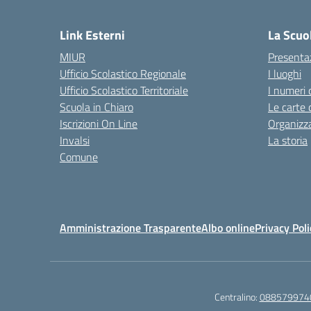
— 
Link Esterni
La Scuo
MIUR
Presenta
Ufficio Scolastico Regionale
I luoghi
Ufficio Scolastico Territoriale
I numeri 
Scuola in Chiaro
Le carte 
Iscrizioni On Line
Organizz
Invalsi
La storia
Comune
Amministrazione Trasparente
Albo online
Privacy Poli
Centralino:
088579974