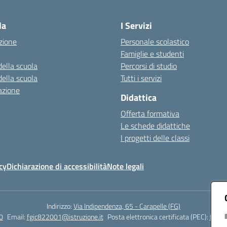
Visita la pagina iniziale della scuola
la
I Servizi
zione
Personale scolastico
Famiglie e studenti
della scuola
Percorsi di studio
della scuola
Tutti i servizi
azione
Didattica
Offerta formativa
Le schede didattiche
I progetti delle classi
cy
Dichiarazione di accessibilità
Note legali
Indirizzo:
Via Indipendenza, 65 - Carapelle (FG)
0
Email:
fgic822001@istruzione.it
Posta elettronica certificata (PEC):
fgic8