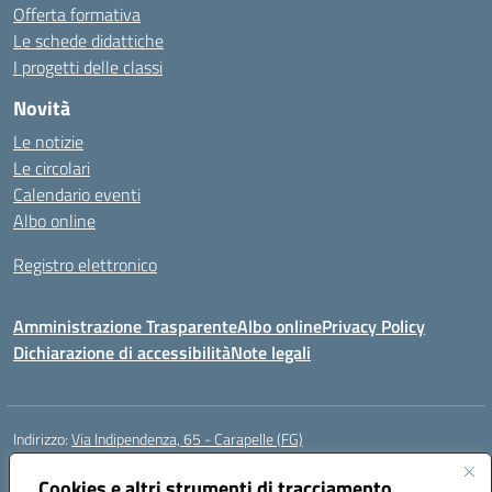
Offerta formativa
Le schede didattiche
I progetti delle classi
Novità
Le notizie
Le circolari
Calendario eventi
Albo online
Registro elettronico
Amministrazione Trasparente
Albo online
Privacy Policy
Dichiarazione di accessibilità
Note legali
Indirizzo:
Via Indipendenza, 65 - Carapelle (FG)
Centralino:
0885799740
Email:
fgic822001@istruzione.it
Posta elettronica certificata (PEC):
Cookies e altri strumenti di tracciamento
fgic822001@pec.istruzione.it