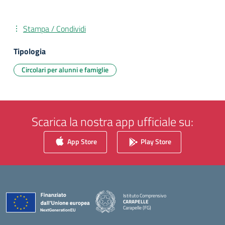
Stampa / Condividi
Tipologia
Circolari per alunni e famiglie
Scarica la nostra app ufficiale su:
App Store
Play Store
Istituto Comprensivo
CARAPELLE
Carapelle (FG)
— Visita la pagina iniziale della scuola