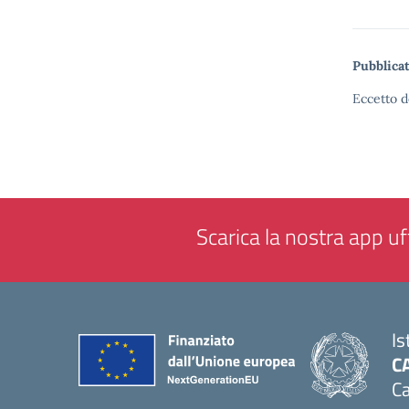
Pubblicat
Eccetto d
Scarica la nostra app uff
Is
C
Ca