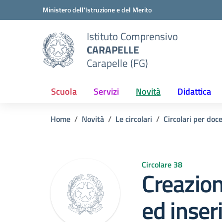
Vai ai contenuti
Vai al menu di navigazione
Vai al footer
Ministero dell'Istruzione e del Merito
Istituto Comprensivo
CARAPELLE
Carapelle (FG)
Scuola
Servizi
Novità
Didattica
Home
Novità
Le circolari
Circolari per doc
Circolare 38
Creazio
ed inser