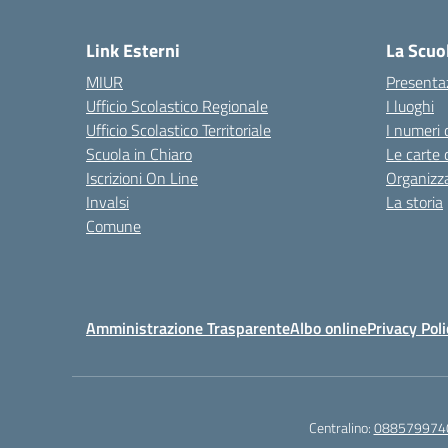
— 
Link Esterni
La Scuo
MIUR
Presenta
Ufficio Scolastico Regionale
I luoghi
Ufficio Scolastico Territoriale
I numeri 
Scuola in Chiaro
Le carte 
Iscrizioni On Line
Organizz
Invalsi
La storia
Comune
Amministrazione Trasparente
Albo online
Privacy Poli
Centralino:
088579974