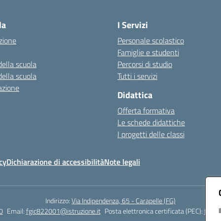
Visita la pagina iniziale della scuola
la
I Servizi
zione
Personale scolastico
Famiglie e studenti
della scuola
Percorsi di studio
della scuola
Tutti i servizi
azione
Didattica
Offerta formativa
Le schede didattiche
I progetti delle classi
cy
Dichiarazione di accessibilità
Note legali
Indirizzo:
Via Indipendenza, 65 - Carapelle (FG)
0
Email:
fgic822001@istruzione.it
Posta elettronica certificata (PEC):
fgic8