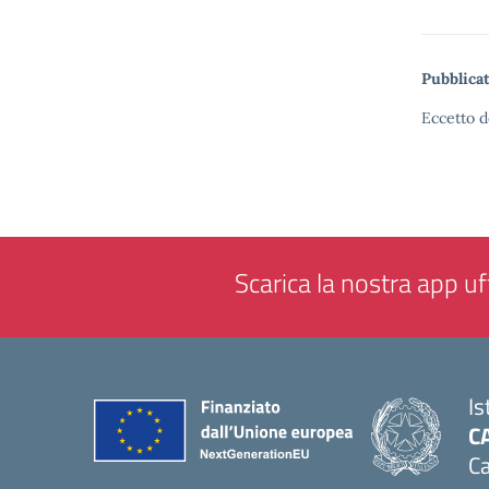
Pubblicat
Eccetto d
Scarica la nostra app uff
Is
C
Ca