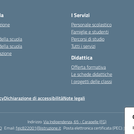
Visita la pagina iniziale della scuola
la
I Servizi
zione
Personale scolastico
Famiglie e studenti
della scuola
Percorsi di studio
della scuola
Tutti i servizi
azione
Didattica
Offerta formativa
Le schede didattiche
I progetti delle classi
cy
Dichiarazione di accessibilità
Note legali
Indirizzo:
Via Indipendenza, 65 - Carapelle (FG)
0
Email:
fgic822001@istruzione.it
Posta elettronica certificata (PEC):
fgic8