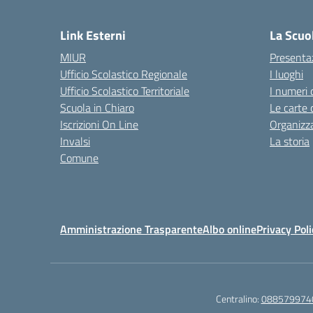
— 
Link Esterni
La Scuo
MIUR
Presenta
Ufficio Scolastico Regionale
I luoghi
Ufficio Scolastico Territoriale
I numeri 
Scuola in Chiaro
Le carte 
Iscrizioni On Line
Organizz
Invalsi
La storia
Comune
Amministrazione Trasparente
Albo online
Privacy Poli
Centralino:
088579974