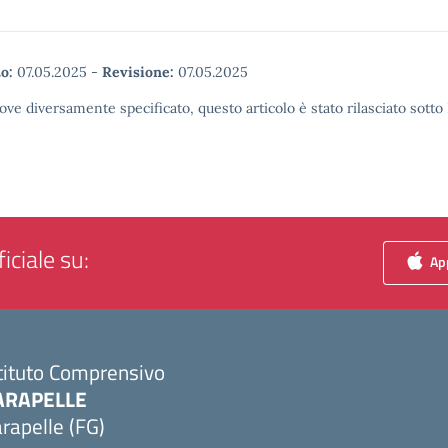
o:
07.05.2025
-
Revisione:
07.05.2025
ove diversamente specificato, questo articolo è stato rilasciato sott
iciale su:
App
tituto Comprensivo
ARAPELLE
rapelle (FG)