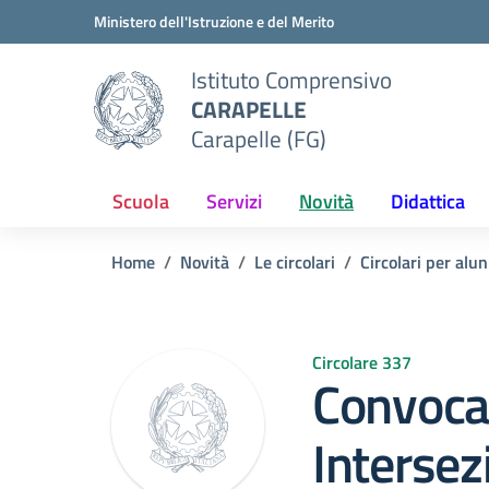
Vai ai contenuti
Vai al menu di navigazione
Vai al footer
Ministero dell'Istruzione e del Merito
Istituto Comprensivo
CARAPELLE
Carapelle (FG)
Scuola
Servizi
Novità
Didattica
Home
Novità
Le circolari
Circolari per alun
Circolare 337
Convocaz
Intersez