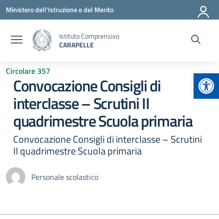
Vai ai contenuti
Vai al menu di navigazione
Vai al footer
Ministero dell'Istruzione e del Merito
Istituto Comprensivo
CARAPELLE
Circolare 357
Apr
Convocazione Consigli di
interclasse – Scrutini II
quadrimestre Scuola primaria
Convocazione Consigli di interclasse – Scrutini
II quadrimestre Scuola primaria
Personale scolastico