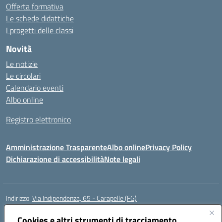
Offerta formativa
Le schede didattiche
I progetti delle classi
Novità
Le notizie
Le circolari
Calendario eventi
Albo online
Registro elettronico
Amministrazione Trasparente
Albo online
Privacy Policy
Dichiarazione di accessibilità
Note legali
Indirizzo:
Via Indipendenza, 65 - Carapelle (FG)
Centralino:
0885799740
Email:
fgic822001@istruzione.it
Posta elettronica certificata (PEC):
Cookies e altri strumenti di tracciamento
fgic822001@pec.istruzione.it