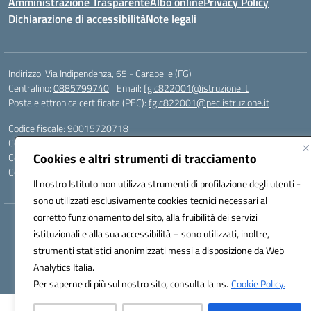
Amministrazione Trasparente
Albo online
Privacy Policy
Dichiarazione di accessibilità
Note legali
Indirizzo:
Via Indipendenza, 65 - Carapelle (FG)
Centralino:
0885799740
Email:
fgic822001@istruzione.it
Posta elettronica certificata (PEC):
fgic822001@pec.istruzione.it
Codice fiscale: 90015720718
Codice meccanografico:
FGIC822001
Cookies e altri strumenti di tracciamento
Codice Indice delle Pubbliche Amministrazioni (IPA): istsc_fgic822001
Codice unico di fatturazione (CUF): UFSLF2
Il nostro Istituto non utilizza strumenti di profilazione degli utenti -
sono utilizzati esclusivamente cookies tecnici necessari al
corretto funzionamento del sito, alla fruibilità dei servizi
Hosting & Powered by 3D Solution S.r.l.
istituzionali e alla sua accessibilità – sono utilizzati, inoltre,
Concept & Design by Designers Italia
strumenti statistici anonimizzati messi a disposizione da Web
Analytics Italia.
Per saperne di più sul nostro sito, consulta la ns.
Cookie Policy.