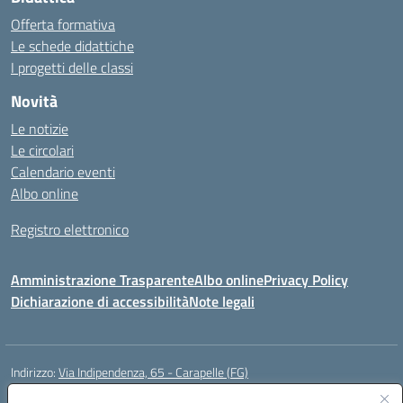
Offerta formativa
Le schede didattiche
I progetti delle classi
Novità
Le notizie
Le circolari
Calendario eventi
Albo online
Registro elettronico
Amministrazione Trasparente
Albo online
Privacy Policy
Dichiarazione di accessibilità
Note legali
Indirizzo:
Via Indipendenza, 65 - Carapelle (FG)
Centralino:
0885799740
Email:
fgic822001@istruzione.it