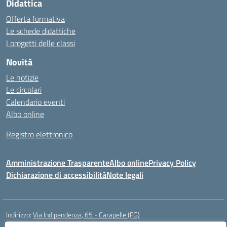
Didattica
Offerta formativa
Le schede didattiche
I progetti delle classi
Novità
Le notizie
Le circolari
Calendario eventi
Albo online
Registro elettronico
Amministrazione Trasparente
Albo online
Privacy Policy
Dichiarazione di accessibilità
Note legali
Indirizzo:
Via Indipendenza, 65 - Carapelle (FG)
Centralino:
0885799740
Email:
fgic822001@istruzione.it