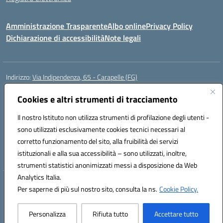
Amministrazione Trasparente
Albo online
Privacy Policy
Dichiarazione di accessibilità
Note legali
Indirizzo:
Via Indipendenza, 65 - Carapelle (FG)
Centralino:
0885799740
Email:
fgic822001@istruzione.it
Posta elettronica certificata (PEC):
Cookies e altri strumenti di tracciamento
fgic822001@pec.istruzione.it
Codice fiscale: 90015720718
Il nostro Istituto non utilizza strumenti di profilazione degli utenti -
Codice meccanografico:
FGIC822001
sono utilizzati esclusivamente cookies tecnici necessari al
Codice Indice delle Pubbliche Amministrazioni (IPA): istsc_fgic822001
corretto funzionamento del sito, alla fruibilità dei servizi
Codice unico di fatturazione (CUF): UFSLF2
istituzionali e alla sua accessibilità – sono utilizzati, inoltre,
strumenti statistici anonimizzati messi a disposizione da Web
Analytics Italia.
Hosting & Powered by 3D Solution S.r.l.
Per saperne di più sul nostro sito, consulta la ns.
Cookie Policy.
Concept & Design by Designers Italia
Personalizza
Rifiuta tutto
Accettare tutto