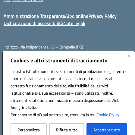
Amministrazione Trasparente
Albo online
Privacy Policy
Dichiarazione di accessibilità
Note legali
Indirizzo:
Via Indipendenza, 65 - Carapelle (FG)
Centralino:
0885799740
Email:
fgic822001@istruzione.it
Posta elettronica certificata (PEC):
Cookies e altri strumenti di tracciamento
fgic822001@pec.istruzione.it
Codice fiscale: 90015720718
Il nostro Istituto non utilizza strumenti di profilazione degli utenti -
Codice meccanografico:
FGIC822001
sono utilizzati esclusivamente cookies tecnici necessari al
Codice Indice delle Pubbliche Amministrazioni (IPA): istsc_fgic822001
corretto funzionamento del sito, alla fruibilità dei servizi
Codice unico di fatturazione (CUF): UFSLF2
istituzionali e alla sua accessibilità – sono utilizzati, inoltre,
strumenti statistici anonimizzati messi a disposizione da Web
Analytics Italia.
Hosting & Powered by 3D Solution S.r.l.
Per saperne di più sul nostro sito, consulta la ns.
Cookie Policy.
Concept & Design by Designers Italia
Personalizza
Rifiuta tutto
Accettare tutto