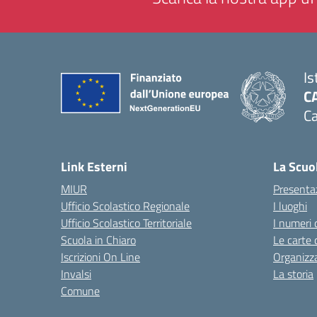
Is
C
Ca
— 
Link Esterni
La Scuo
MIUR
Presenta
Ufficio Scolastico Regionale
I luoghi
Ufficio Scolastico Territoriale
I numeri 
Scuola in Chiaro
Le carte 
Iscrizioni On Line
Organizz
Invalsi
La storia
Comune