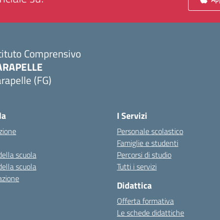
tituto Comprensivo
ARAPELLE
rapelle (FG)
Visita la pagina iniziale della scuola
la
I Servizi
zione
Personale scolastico
Famiglie e studenti
della scuola
Percorsi di studio
della scuola
Tutti i servizi
azione
Didattica
Offerta formativa
Le schede didattiche