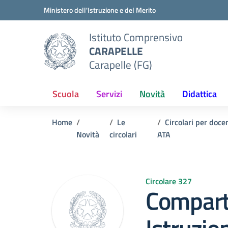
Vai ai contenuti
Vai al menu di navigazione
Vai al footer
Ministero dell'Istruzione e del Merito
Istituto Comprensivo
CARAPELLE
Carapelle (FG)
Scuola
Servizi
Novità
Didattica
Home
Le
Circolari per doce
Novità
circolari
ATA
Circolare 327
Compart