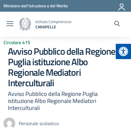
Vai ai contenuti
Vai al menu di navigazione
Vai al footer
Ministero dell'Istruzione e del Merito
Istituto Comprensivo
CARAPELLE
Circolare 415
Apr
Avviso Pubblico della Regione
Puglia istituzione Albo
Regionale Mediatori
Interculturali
Avviso Pubblico della Regione Puglia
istituzione Albo Regionale Mediatori
Interculturali
Personale scolastico