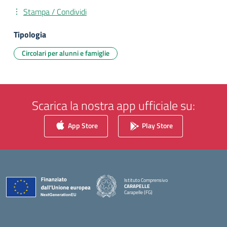
Stampa / Condividi
Tipologia
Circolari per alunni e famiglie
Scarica la nostra app ufficiale su:
App Store
Play Store
Istituto Comprensivo
CARAPELLE
Carapelle (FG)
— Visita la pagina iniziale della scuola