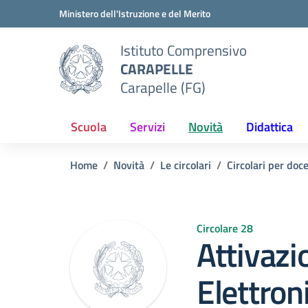
Vai ai contenuti
Vai al menu di navigazione
Vai al footer
Ministero dell'Istruzione e del Merito
Istituto Comprensivo
CARAPELLE
Carapelle (FG)
Scuola
Servizi
Novità
Didattica
Home
Novità
Le circolari
Circolari per doc
Circolare 28
Attivazi
Elettron