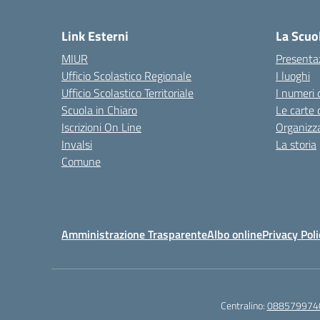
— 
Link Esterni
La Scuo
MIUR
Presenta
Ufficio Scolastico Regionale
I luoghi
Ufficio Scolastico Territoriale
I numeri 
Scuola in Chiaro
Le carte 
Iscrizioni On Line
Organizz
Invalsi
La storia
Comune
Amministrazione Trasparente
Albo online
Privacy Poli
Centralino:
088579974