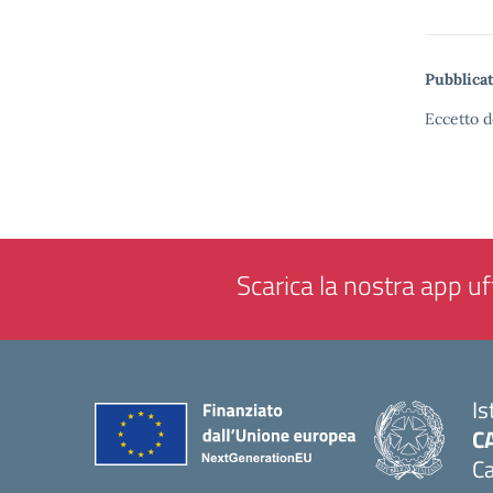
Pubblicat
Eccetto d
Scarica la nostra app uff
Is
C
Ca