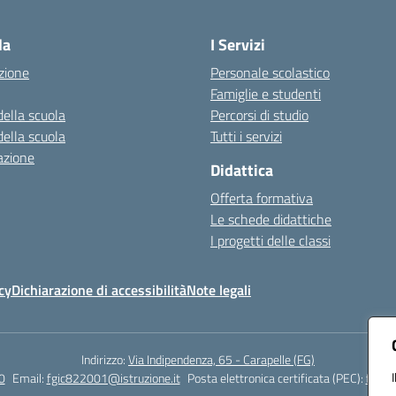
Visita la pagina iniziale della scuola
la
I Servizi
zione
Personale scolastico
Famiglie e studenti
della scuola
Percorsi di studio
della scuola
Tutti i servizi
azione
Didattica
Offerta formativa
Le schede didattiche
I progetti delle classi
cy
Dichiarazione di accessibilità
Note legali
Indirizzo:
Via Indipendenza, 65 - Carapelle (FG)
0
Email:
fgic822001@istruzione.it
Posta elettronica certificata (PEC):
fgic8