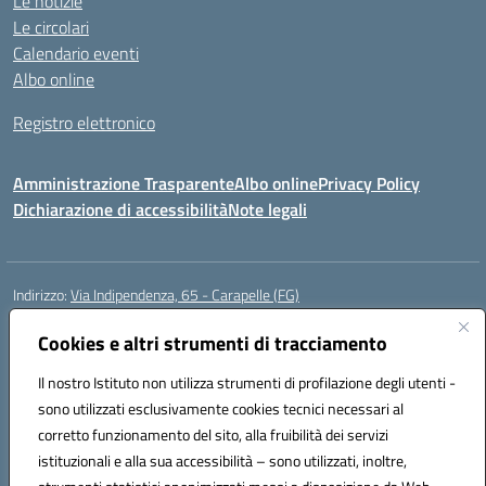
Le notizie
Le circolari
Calendario eventi
Albo online
Registro elettronico
Amministrazione Trasparente
Albo online
Privacy Policy
Dichiarazione di accessibilità
Note legali
Indirizzo:
Via Indipendenza, 65 - Carapelle (FG)
Centralino:
0885799740
Email:
fgic822001@istruzione.it
Posta elettronica certificata (PEC):
Cookies e altri strumenti di tracciamento
fgic822001@pec.istruzione.it
Codice fiscale: 90015720718
Il nostro Istituto non utilizza strumenti di profilazione degli utenti -
Codice meccanografico:
FGIC822001
sono utilizzati esclusivamente cookies tecnici necessari al
Codice Indice delle Pubbliche Amministrazioni (IPA): istsc_fgic822001
corretto funzionamento del sito, alla fruibilità dei servizi
Codice unico di fatturazione (CUF): UFSLF2
istituzionali e alla sua accessibilità – sono utilizzati, inoltre,