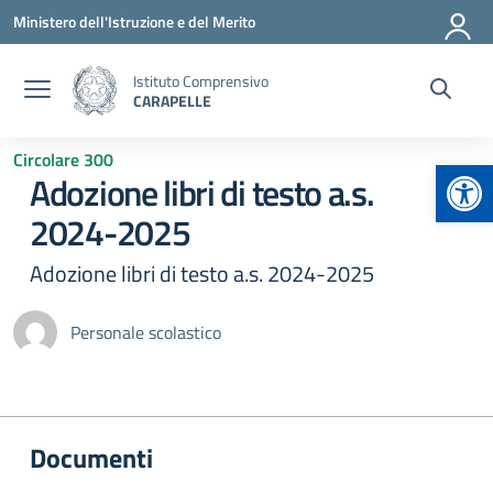
Vai ai contenuti
Vai al menu di navigazione
Vai al footer
Ministero dell'Istruzione e del Merito
Istituto Comprensivo
CARAPELLE
Circolare 300
Apr
Adozione libri di testo a.s.
2024-2025
Adozione libri di testo a.s. 2024-2025
Personale scolastico
Documenti