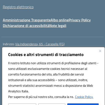
Registro elettronico
Amministrazione Trasparente
Albo online
Privacy Policy
Dichiarazione di accessibilità
Note legali
Indirizzo:
Via Indipendenza, 65 - Carapelle (FG)
Centralino:
0885799740
Email:
fgic822001@istruzione.it
Posta elettronica certificata (PEC):
Cookies e altri strumenti di tracciamento
fgic822001@pec.istruzione.it
Codice fiscale: 90015720718
Il nostro Istituto non utilizza strumenti di profilazione degli utenti -
Codice meccanografico:
FGIC822001
sono utilizzati esclusivamente cookies tecnici necessari al
Codice Indice delle Pubbliche Amministrazioni (IPA): istsc_fgic822001
corretto funzionamento del sito, alla fruibilità dei servizi
Codice unico di fatturazione (CUF): UFSLF2
istituzionali e alla sua accessibilità – sono utilizzati, inoltre,
strumenti statistici anonimizzati messi a disposizione da Web
Analytics Italia.
Hosting & Powered by 3D Solution S.r.l.
Per saperne di più sul nostro sito, consulta la ns.
Cookie Policy.
Concept & Design by Designers Italia