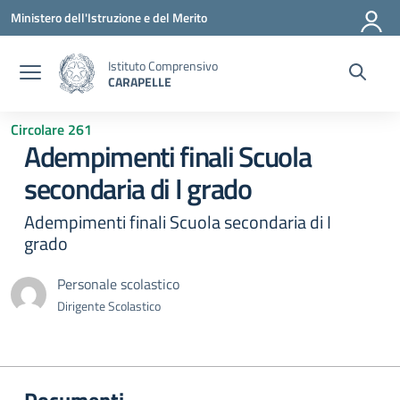
Vai ai contenuti
Vai al menu di navigazione
Vai al footer
Ministero dell'Istruzione e del Merito
Istituto Comprensivo
CARAPELLE
Circolare 261
Adempimenti finali Scuola
secondaria di I grado
Adempimenti finali Scuola secondaria di I
grado
Personale scolastico
Dirigente Scolastico