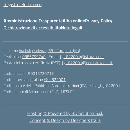
Registro elettronico
Amministrazione Trasparente
Albo online
Privacy Policy
Dichiarazione di accessibilità
Note legali
Indirizzo:
Via Indipendenza, 65 - Carapelle (FG)
Centralino:
0885799740
Email:
fgic822001@istruzione.it
Posta elettronica certificata (PEC):
fgic822001@pec.istruzione.it
Codice fiscale: 90015720718
Codice meccanografico:
FGIC822001
Codice Indice delle Pubbliche Amministrazioni (IPA): istsc_fgic822001
Codice unico di fatturazione (CUF): UFSLF2
Hosting & Powered by 3D Solution S.r.l.
Concept & Design by Designers Italia