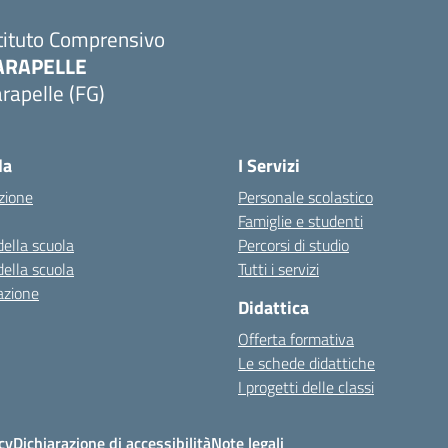
tituto Comprensivo
ARAPELLE
rapelle (FG)
Visita la pagina iniziale della scuola
la
I Servizi
zione
Personale scolastico
Famiglie e studenti
della scuola
Percorsi di studio
della scuola
Tutti i servizi
azione
Didattica
Offerta formativa
Le schede didattiche
I progetti delle classi
cy
Dichiarazione di accessibilità
Note legali