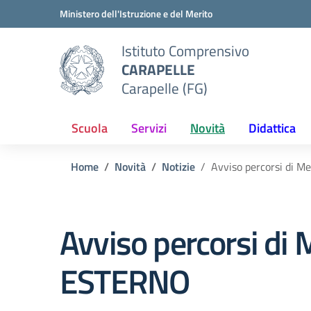
Vai ai contenuti
Vai al menu di navigazione
Vai al footer
Ministero dell'Istruzione e del Merito
Istituto Comprensivo
CARAPELLE
Carapelle (FG)
Scuola
Servizi
Novità
Didattica
Home
Novità
Notizie
Avviso percorsi di 
Avviso percorsi di
ESTERNO