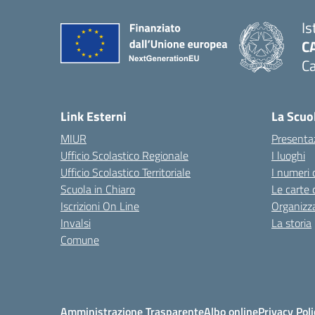
Is
C
Ca
— 
Link Esterni
La Scuo
MIUR
Presenta
Ufficio Scolastico Regionale
I luoghi
Ufficio Scolastico Territoriale
I numeri 
Scuola in Chiaro
Le carte 
Iscrizioni On Line
Organizz
Invalsi
La storia
Comune
Amministrazione Trasparente
Albo online
Privacy Poli