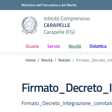
Vai ai contenuti
Vai al menu di navigazione
Vai al footer
Ministero dell'Istruzione e del Merito
Istituto Comprensivo
CARAPELLE
Carapelle (FG)
Scuola
Servizi
Novità
Didattica
Home
Novità
Notizie
Firmato_Decreto_In
Firmato_Decreto_I
Firmato_Decreto_Integrazione_comitat