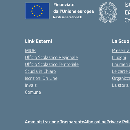
Is
C
Ca
— 
Link Esterni
La Scuo
MIUR
Presenta
Ufficio Scolastico Regionale
I luoghi
Ufficio Scolastico Territoriale
I numeri 
Scuola in Chiaro
Le carte 
Iscrizioni On Line
Organizz
Invalsi
La storia
Comune
Amministrazione Trasparente
Albo online
Privacy Poli