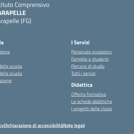
tituto Comprensivo
ARAPELLE
rapelle (FG)
Visita la pagina iniziale della scuola
la
I Servizi
zione
Personale scolastico
Famiglie e studenti
della scuola
Percorsi di studio
della scuola
Tutti i servizi
azione
Didattica
Offerta formativa
Le schede didattiche
I progetti delle classi
cy
Dichiarazione di accessibilità
Note legali