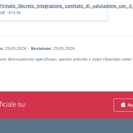
Firmato_Decreto_Integrazione_comitato_di_valutazione_con_i
pdf - 674 kb
o:
29.05.2026
-
Revisione:
29.05.2026
ove diversamente specificato, questo articolo è stato rilasciato sott
iciale su:
App